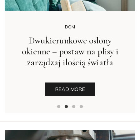
DOM
Grillowanie – co wolno, a co
nie? Przewodnik z przepisami
READ MORE