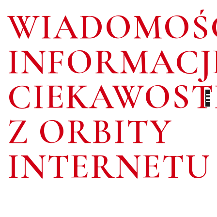
Skip
WIADOMOŚC
to
content
INFORMACJ
CIEKAWOST
Z ORBITY
INTERNETU