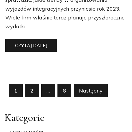
Wiele firm właśnie teraz planuje przyszłoroczne
wydatki.
CZYTAJ DALEJ
Stronicowanie
1
2
…
6
Następny
wpisów
Kategorie
AKTUALNOŚCI